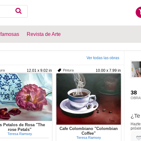
 famosas
Revista de Arte
Ver todas las obras
tura
12.01 x 9.02 in
Pintura
10.00 x 7.99 in
38
OBRA
¿Te 
Hazte 
s Petalos de Rosa "The
Cafe Colombiano "Colombian
próxi
rose Petals"
Coffee"
Teresa Ramsey
Teresa Ramsey