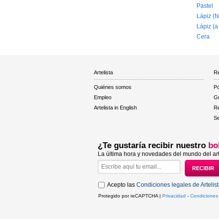
Pastel
Lápiz (N
Lápiz (a
Cera
Artelista
Re
Quiénes somos
Po
Empleo
Gu
Artelista in English
R
Se
¿Te gustaría recibir nuestro
bo
La última hora y novedades del mundo del art
Acepto las
Condiciones legales de Artelis
Protegido por reCAPTCHA |
Privacidad
-
Condiciones