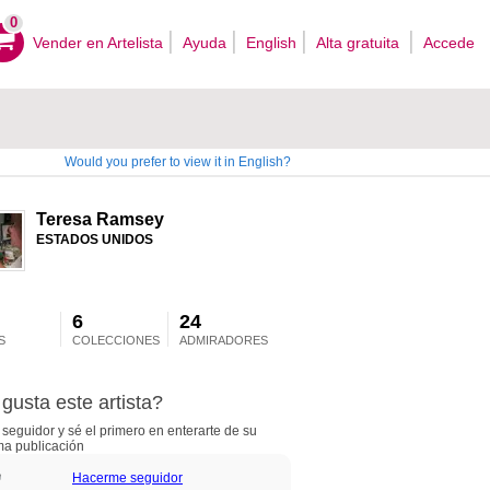
0
Vender en Artelista
Ayuda
English
Alta gratuita
Accede
Would you prefer to view it in English?
Teresa Ramsey
ESTADOS UNIDOS
6
24
S
COLECCIONES
ADMIRADORES
gusta este artista?
seguidor y sé el primero en enterarte de su
ma publicación
Hacerme seguidor