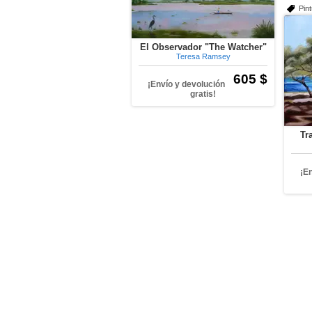
Pin
El Observador "The Watcher"
Teresa Ramsey
605 $
¡Envío y devolución
gratis!
Tr
¡E