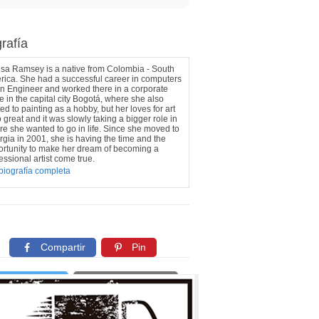
rafía
sa Ramsey is a native from Colombia - South
ica. She had a successful career in computers
n Engineer and worked there in a corporate
ce in the capital city Bogotá, where she also
ted to painting as a hobby, but her loves for art
o great and it was slowly taking a bigger role in
e she wanted to go in life. Since she moved to
gia in 2001, she is having the time and the
rtunity to make her dream of becoming a
essional artist come true.
biografía completa
Compartir
Pin
Twittear
Copiar enlace