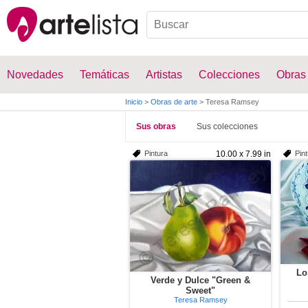
Novedades
Temáticas
Artistas
Colecciones
Obras
Inicio
>
Obras de arte
>
Teresa Ramsey
Sus obras
Sus colecciones
Pintura
10.00 x 7.99 in
Pin
Lo
Verde y Dulce "Green &
Sweet"
Teresa Ramsey