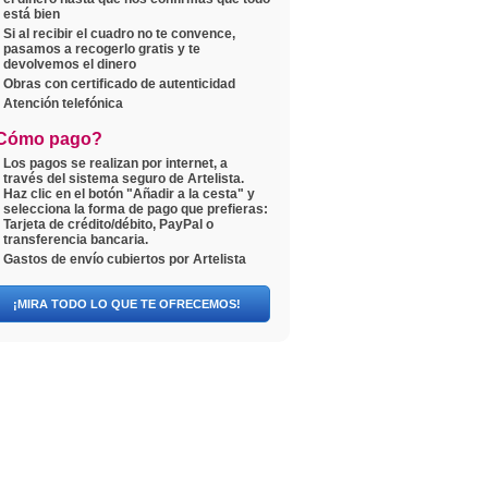
está bien
Si al recibir el cuadro no te convence,
pasamos a recogerlo gratis y te
devolvemos el dinero
Obras con certificado de autenticidad
Atención telefónica
Cómo pago?
Los pagos se realizan por internet, a
través del sistema seguro de Artelista.
Haz clic en el botón "Añadir a la cesta" y
selecciona la forma de pago que prefieras:
Tarjeta de crédito/débito, PayPal o
transferencia bancaria.
Gastos de envío cubiertos por Artelista
¡MIRA TODO LO QUE TE OFRECEMOS!