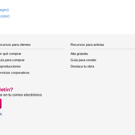
egro)
 color)
cursos para clientes
Recursos para artistas
r qué comprar
Alta gratuita
ía para comprar
Guía para vender
eproducciones
Destaca tu obra
rvicios corporativos
letín?
e en tu correo electrónico
ta
.