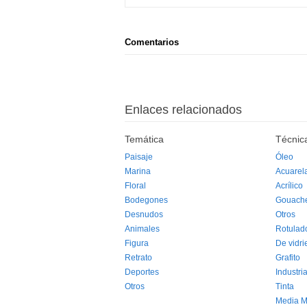
Comentarios
Enlaces relacionados
Temática
Técnic
Paisaje
Óleo
Marina
Acuarel
Floral
Acrílico
Bodegones
Gouach
Desnudos
Otros
Animales
Rotulad
Figura
De vidri
Retrato
Grafito
Deportes
Industria
Otros
Tinta
Media M