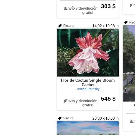
303 $
¡E
¡Envío y devolución
gratis!
Pin
Pintura
14.02 x 10.98 in
Flor de Cactus Single Bloom
Cactus
Teresa Ramsey
545 $
¡Envío y devolución
gratis!
Pintura
20.00 x 10.00 in
¡E