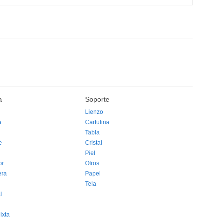
a
Soporte
Lienzo
a
Cartulina
Tabla
e
Cristal
Piel
or
Otros
era
Papel
Tela
l
ixta