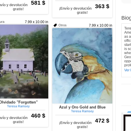
581 $
nvío y devolución
363 $
¡Envío y devolución
gratis!
gratis!
Biog
tura
7.99 x 10.00 in
Otros
7.99 x 10.00 in
Tere
Amer
as a
offi
star
is s
wher
Geor
oppo
prof
Ver 
Olvidado "Forgotten"
Teresa Ramsey
Azul y Oro Gold and Blue
Teresa Ramsey
460 $
nvío y devolución
472 $
gratis!
¡Envío y devolución
gratis!