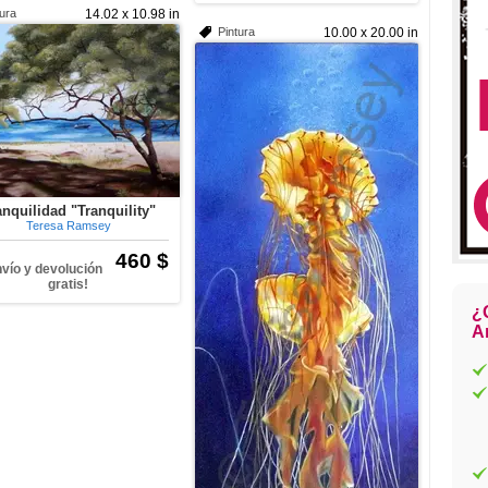
tura
14.02 x 10.98 in
Pintura
10.00 x 20.00 in
anquilidad "Tranquility"
Teresa Ramsey
460 $
nvío y devolución
gratis!
¿
Ar